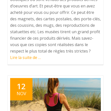
d’oeuvres d’art. Et peut-être que vous en avez
acheté pour vous ou pour offrir. Ce peut être
des magnets, des cartes postales, des porte-clés,
des coussins, des mugs, des reproductions de
statuettes etc. Les musées tirent un grand profit
financier de ces produits dérivés. Mais savez-
vous que ces copies sont réalisées dans le
respect le plus total de règles très strictes ?
à
Lire la suite de
…
proposA
savoir
sur
les
12
copies
NOV
d’oeuvres
d’art