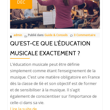
DÉC
lors
de
l’écriture
d’un
livre
admin
Publié dans
Guide & Conseils
0 Commentaire
QU’EST-CE QUE L’ÉDUCATION
MUSICALE EXACTEMENT ?
L’éducation musicale peut être définie
simplement comme étant l’enseignement de la
musique. C’est une matière obligatoire en France
dès la classe de 6è et son objectif est de former
et de sensibiliser à la musique. Il s’agit
également de conscientiser sur l’importance de
celle-ci dans sa vie.
à
Lire la suite de
…