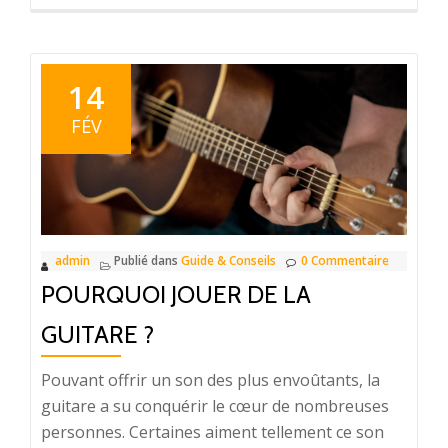
proposLes
peintres-
sculpteurs
peuvent-
14
ils
FÉV
copier
des
œuvres
d’art
?
admin
Publié dans
Guide & Conseils
0 Commentaire
POURQUOI JOUER DE LA
GUITARE ?
Pouvant offrir un son des plus envoûtants, la
guitare a su conquérir le cœur de nombreuses
personnes. Certaines aiment tellement ce son