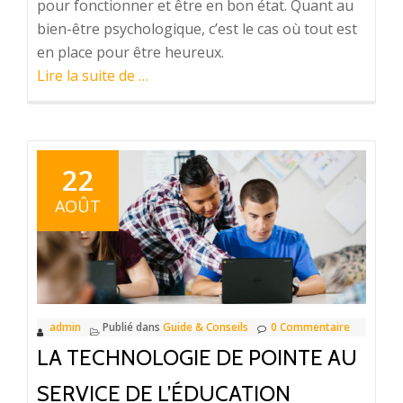
pour fonctionner et être en bon état. Quant au
bien-être psychologique, c’est le cas où tout est
en place pour être heureux.
à
Lire la suite de
…
proposBien-
être
et
santé
22
par
AOÛT
des
solutions
naturelles
admin
Publié dans
Guide & Conseils
0 Commentaire
LA TECHNOLOGIE DE POINTE AU
SERVICE DE L’ÉDUCATION