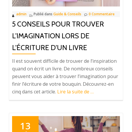
chez
vous
admin
Publié dans
Guide & Conseils
0 Commentaire
?
5 CONSEILS POUR TROUVER
L’IMAGINATION LORS DE
L’ÉCRITURE D’UN LIVRE
Il est souvent difficile de trouver de l’inspiration
quand on écrit un livre. De nombreux conseils
peuvent vous aider à trouver l’imagination pour
finir l’écriture de votre bouquin. Découvrez-en
à
cinq dans cet article.
Lire la suite de
…
propos5
conseils
pour
trouver
13
l’imagination