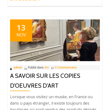
proposQu’est-
ce
que
l’éducation
13
musicale
NOV
exactement
?
admin
Publié dans
Art
0 Commentaire
A SAVOIR SUR LES COPIES
D’OEUVRES D’ART
Lorsque vous visitez un musée, en France ou
dans u pays étranger, il existe toujours des
boutiques où sont vendus des produits dérivés