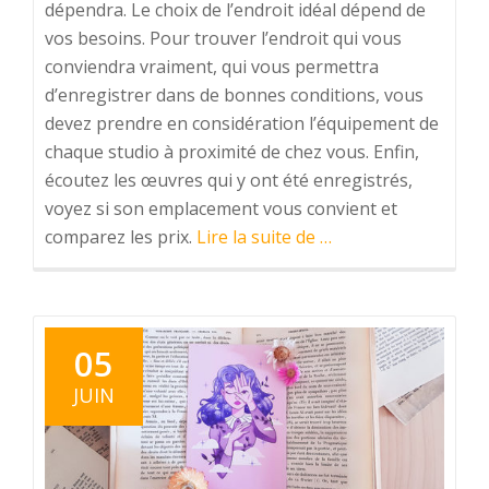
dépendra. Le choix de l’endroit idéal dépend de
vos besoins. Pour trouver l’endroit qui vous
conviendra vraiment, qui vous permettra
d’enregistrer dans de bonnes conditions, vous
devez prendre en considération l’équipement de
chaque studio à proximité de chez vous. Enfin,
écoutez les œuvres qui y ont été enregistrés,
voyez si son emplacement vous convient et
à
comparez les prix.
Lire la suite de
…
proposComment
choisir
le
bon
05
studio
JUIN
d’enregistrement
près
de