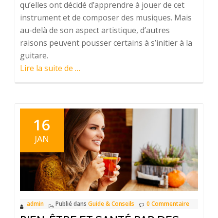
qu’elles ont décidé d’apprendre à jouer de cet
instrument et de composer des musiques. Mais
au-delà de son aspect artistique, d’autres
raisons peuvent pousser certains à s’initier à la
guitare.
à
Lire la suite de
…
proposPourquoi
jouer
de
la
16
guitare ?
JAN
admin
Publié dans
Guide & Conseils
0 Commentaire