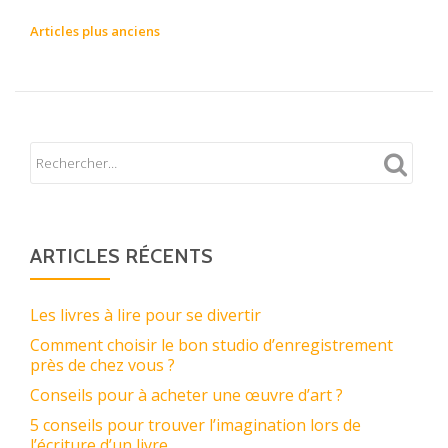
raisons
NAVIGATION
Articles plus anciens
d’étudier
DES
la
ARTICLES
littérature
ARTICLES RÉCENTS
Les livres à lire pour se divertir
Comment choisir le bon studio d’enregistrement
près de chez vous ?
Conseils pour à acheter une œuvre d’art ?
5 conseils pour trouver l’imagination lors de
l’écriture d’un livre