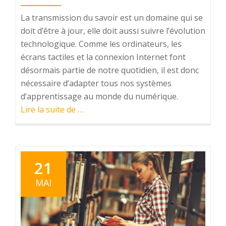
La transmission du savoir est un domaine qui se
doit d’être à jour, elle doit aussi suivre l’évolution
technologique. Comme les ordinateurs, les
écrans tactiles et la connexion Internet font
désormais partie de notre quotidien, il est donc
nécessaire d’adapter tous nos systèmes
d’apprentissage au monde du numérique.
à
Lire la suite de
…
proposLa
technologie
de
pointe
21
au
MAI
service
de
l’éducation