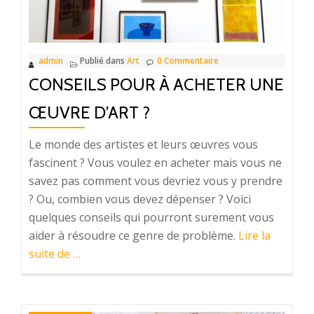
de
chez
vous
admin
Publié dans
Art
0 Commentaire
?
CONSEILS POUR À ACHETER UNE
ŒUVRE D’ART ?
Le monde des artistes et leurs œuvres vous
fascinent ? Vous voulez en acheter mais vous ne
savez pas comment vous devriez vous y prendre
? Ou, combien vous devez dépenser ? Voici
quelques conseils qui pourront surement vous
aider à résoudre ce genre de problème.
Lire la
à
suite de
…
proposConseils
pour
à