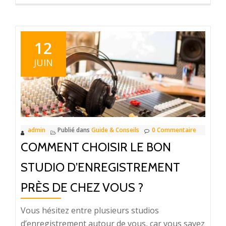
proposLes
livres
à
lire
12
pour
JUIN
se
divertir
admin
Publié dans
Guide & Conseils
0 Commentaire
COMMENT CHOISIR LE BON
STUDIO D’ENREGISTREMENT
PRÈS DE CHEZ VOUS ?
Vous hésitez entre plusieurs studios
d’enregistrement autour de vous, car vous savez