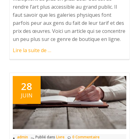
rendre l’art plus accessible au grand public. Il
faut savoir que les galeries physiques font
parfois peur aux gens du fait de leur tarif et des
prix des œuvres. Voici un article qui se concentre
un peu plus sur ce genre de boutique en ligne.
à
Lire la suite de
…
proposZoom
sur
les
galeries
28
d’art
JUIN
en
ligne
admin
Publié dans
Livre
0 Commentaire