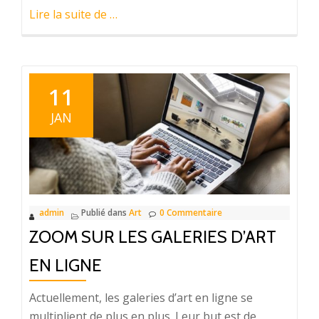
à
Lire la suite de
…
proposLes
vols
de
tableaux
11
les
JAN
plus
rocambolesques
admin
Publié dans
Art
0 Commentaire
ZOOM SUR LES GALERIES D’ART
EN LIGNE
Actuellement, les galeries d’art en ligne se
multiplient de plus en plus. Leur but est de