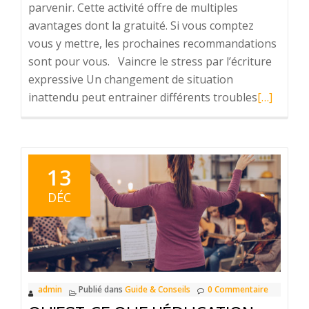
parvenir. Cette activité offre de multiples
avantages dont la gratuité. Si vous comptez
vous y mettre, les prochaines recommandations
sont pour vous. Vaincre le stress par l’écriture
expressive Un changement de situation
En
inattendu peut entrainer différents troubles
[…]
savoir
plus
surL’écrit
:
13
un
DÉC
moyen
pour
libérer
le
stress
admin
Publié dans
Guide & Conseils
0 Commentaire