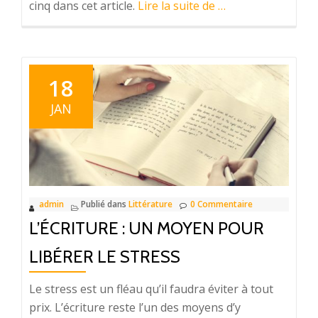
à
cinq dans cet article.
Lire la suite de
…
propos5
conseils
pour
trouver
18
l’imagination
JAN
lors
de
l’écriture
d’un
livre
admin
Publié dans
Littérature
0 Commentaire
L’ÉCRITURE : UN MOYEN POUR
LIBÉRER LE STRESS
Le stress est un fléau qu’il faudra éviter à tout
prix. L’écriture reste l’un des moyens d’y