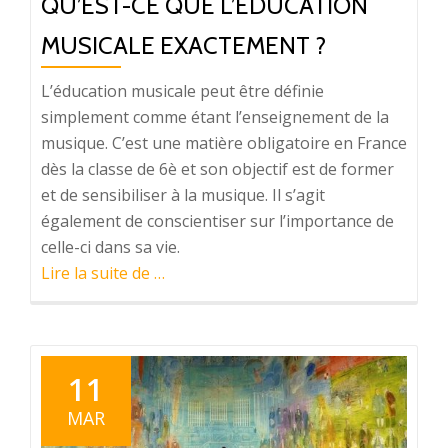
QU’EST-CE QUE L’ÉDUCATION
MUSICALE EXACTEMENT ?
L’éducation musicale peut être définie
simplement comme étant l’enseignement de la
musique. C’est une matière obligatoire en France
dès la classe de 6è et son objectif est de former
et de sensibiliser à la musique. Il s’agit
également de conscientiser sur l’importance de
celle-ci dans sa vie.
à
Lire la suite de
…
proposQu’est-
ce
que
l’éducation
11
musicale
MAR
exactement