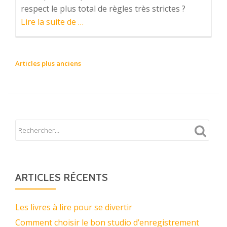
respect le plus total de règles très strictes ?
à
Lire la suite de
…
proposA
savoir
sur
NAVIGATION
Articles plus anciens
les
DES
copies
ARTICLES
d’oeuvres
d’art
ARTICLES RÉCENTS
Les livres à lire pour se divertir
Comment choisir le bon studio d’enregistrement