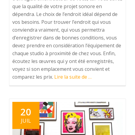
que la qualité de votre projet sonore en
dépendra. Le choix de l’endroit idéal dépend de
vos besoins. Pour trouver l’endroit qui vous
conviendra vraiment, qui vous permettra
d’enregistrer dans de bonnes conditions, vous
devez prendre en considération l’équipement de
chaque studio à proximité de chez vous. Enfin,
écoutez les œuvres qui y ont été enregistrés,
voyez si son emplacement vous convient et
à
comparez les prix.
Lire la suite de
…
proposComment
choisir
le
bon
20
studio
JUIL
d’enregistrement
près