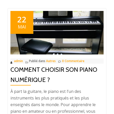
lignes
sur
l’art
22
du
MAI
nu
admin
Publié dans
Autres
0 Commentaire
COMMENT CHOISIR SON PIANO
NUMÉRIQUE ?
À part la guitare, le piano est l’un des
instruments les plus pratiqués et les plus
enseignés dans le monde. Pour apprendre le
piano en amateur ou en professionnel, vous