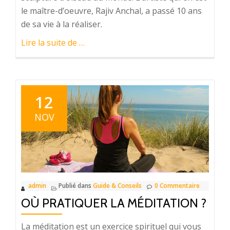
le maître-d’oeuvre, Rajiv Anchal, a passé 10 ans
de sa vie à la réaliser.
à
Lire la suite de
…
proposLa
plus
grande
sculpture
12
d’oiseau
NOV
qui
soit
admin
Publié dans
Guide & Conseils
0 Commentaire
OÙ PRATIQUER LA MÉDITATION ?
La méditation est un exercice spirituel qui vous