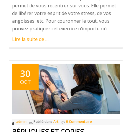
permet de vous recentrer sur vous. Elle permet
de libérer votre esprit de votre stress, de vos
angoisses, etc. Pour couronner le tout, vous
pouvez pratiquer cet exercice n’importe où.
à
Lire la suite de
…
proposOù
pratiquer
la
méditation ?
30
OCT
admin
Publié dans
Art
0 Commentaire
RÉPLIQUES ET COPIES