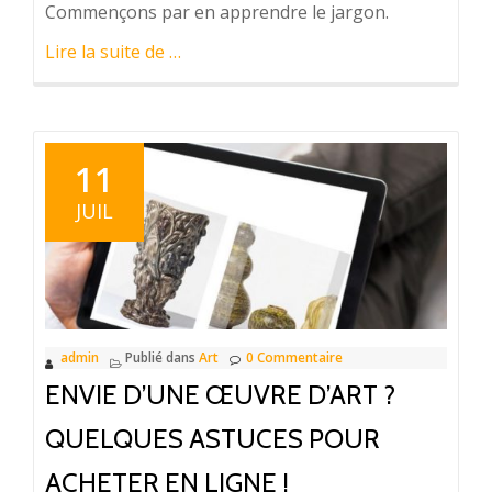
Commençons par en apprendre le jargon.
à
Lire la suite de
…
proposDécouvrez
l’art
de
la
11
poterie
JUIL
admin
Publié dans
Art
0 Commentaire
ENVIE D’UNE ŒUVRE D’ART ?
QUELQUES ASTUCES POUR
ACHETER EN LIGNE !