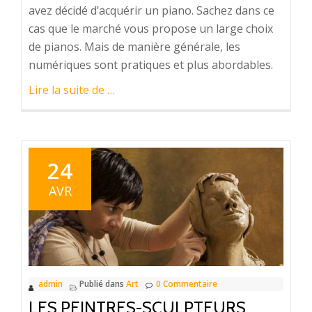
avez décidé d’acquérir un piano. Sachez dans ce
cas que le marché vous propose un large choix
de pianos. Mais de manière générale, les
numériques sont pratiques et plus abordables.
à
Lire la suite de
…
proposComment
choisir
son
piano
24
numérique
AVR
?
admin
Publié dans
Art
0 Commentaire
LES PEINTRES-SCULPTEURS