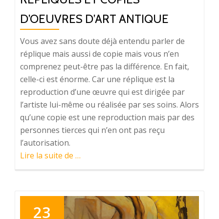
D’OEUVRES D’ART ANTIQUE
Vous avez sans doute déjà entendu parler de
réplique mais aussi de copie mais vous n’en
comprenez peut-être pas la différence. En fait,
celle-ci est énorme. Car une réplique est la
reproduction d’une œuvre qui est dirigée par
l’artiste lui-même ou réalisée par ses soins. Alors
qu’une copie est une reproduction mais par des
personnes tierces qui n’en ont pas reçu
l’autorisation.
à
Lire la suite de
…
proposRépliques
et
copies
d’oeuvres
23
d’art