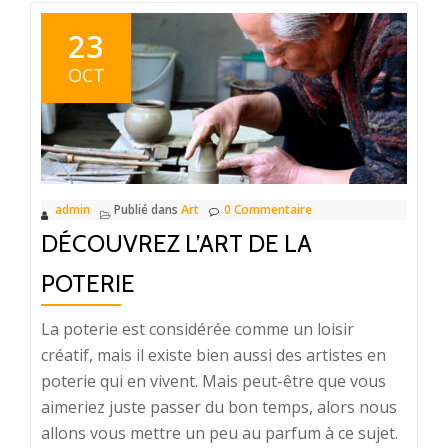
et
santé
23
par
OCT
des
solutions
naturelles
admin
Publié dans
Art
0 Commentaire
DÉCOUVREZ L’ART DE LA
POTERIE
La poterie est considérée comme un loisir
créatif, mais il existe bien aussi des artistes en
poterie qui en vivent. Mais peut-être que vous
aimeriez juste passer du bon temps, alors nous
allons vous mettre un peu au parfum à ce sujet.