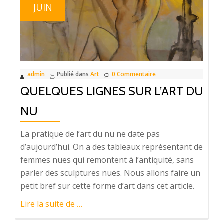
JUIN
antique
admin
Publié dans
Art
0 Commentaire
QUELQUES LIGNES SUR L’ART DU
NU
La pratique de l’art du nu ne date pas
d’aujourd’hui. On a des tableaux représentant de
femmes nues qui remontent à l’antiquité, sans
parler des sculptures nues. Nous allons faire un
petit bref sur cette forme d’art dans cet article.
à
Lire la suite de
…
proposQuelques