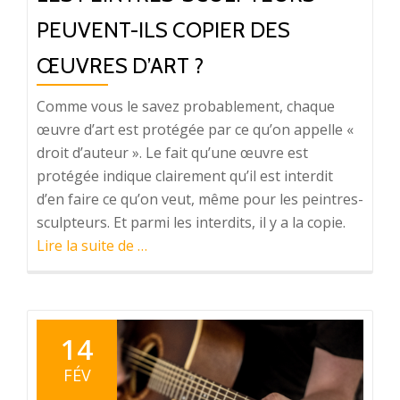
PEUVENT-ILS COPIER DES
ŒUVRES D’ART ?
Comme vous le savez probablement, chaque
œuvre d’art est protégée par ce qu’on appelle «
droit d’auteur ». Le fait qu’une œuvre est
protégée indique clairement qu’il est interdit
d’en faire ce qu’on veut, même pour les peintres-
sculpteurs. Et parmi les interdits, il y a la copie.
à
Lire la suite de
…
proposLes
peintres-
sculpteurs
peuvent-
14
ils
FÉV
copier